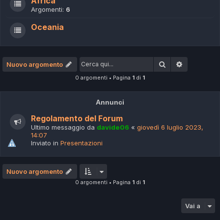
Africa
Argomenti:
6
Oceania
Cerca
Ricerca av
Nuovo argomento
0 argomenti • Pagina
1
di
1
Annunci
Regolamento del Forum
Ultimo messaggio da
davide06
«
giovedì 6 luglio 2023,
14:07
Inviato in
Presentazioni
Nuovo argomento
0 argomenti • Pagina
1
di
1
Vai a