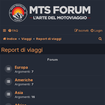
FAQ
Iscriviti
Login
C
Indice
Viaggi
Report di viaggi
e
Report di viaggi
r
c
Forum
a
Europa
Argomenti:
7
Americhe
Argomenti:
7
Asia
Argomenti:
16