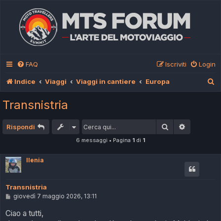
FAQ
Iscriviti
Login
C
Indice
Viaggi
Viaggi in cantiere
Europa
e
Transnistria
r
c
Cerca
Ricerca av
Rispondi
a
6 messaggi • Pagina
1
di
1
Ilenia
Transnistria
M
giovedì 7 maggio 2026, 13:11
e
s
Ciao a tutti,
s