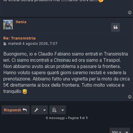
s
a
g
g
i
Ilenia
o
Re: Transnistria
M
martedì 4 agosto 2026, 7:07
e
s
Buongiorno, io e Claudio Fabiano siamo entrati in Transinistria
s
ieri. Ci siamo incontrati a Chisinau ed ora siamo a Tiraspol.
a
g
Non abbiamo avuto alcun problema a passare la frontiera.
g
Hanno voluto sapere quanti giorni saremo restati e vedere la
i
o
prenotazione. Abbiamo fatto una vignetta per la moto da circa
5€ direttamente ai box della frontiera. Tutto molto veloce e
tranquillo
Rispondi
6 messaggi • Pagina
1
di
1
Vai a