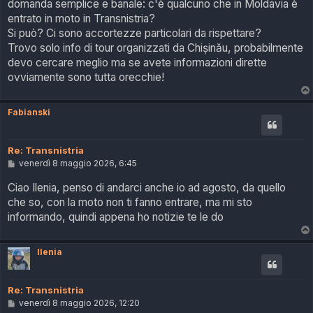
domanda semplice e banale: c'è qualcuno che in Moldavia è
a
g
entrato in moto in Transnistria?
g
Si può? Ci sono accortezze particolari da rispettare?
i
o
Trovo solo info di tour organizzati da Chișinău, probabilmente
devo cercare meglio ma se avete informazioni dirette
ovviamente sono tutta orecchie!
Fabianski
Re: Transnistria
M
venerdì 8 maggio 2026, 6:45
e
s
Ciao Ilenia, penso di andarci anche io ad agosto, da quello
s
che so, con la moto non ti fanno entrare, ma mi sto
a
g
informando, quindi appena ho notizie te le do
g
i
o
Ilenia
Re: Transnistria
M
venerdì 8 maggio 2026, 12:20
e