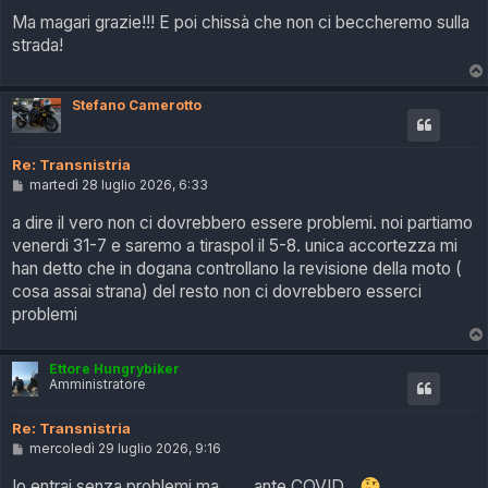
s
Ma magari grazie!!! E poi chissà che non ci beccheremo sulla
s
strada!
a
g
g
i
Stefano Camerotto
o
Re: Transnistria
M
martedì 28 luglio 2026, 6:33
e
s
a dire il vero non ci dovrebbero essere problemi. noi partiamo
s
venerdi 31-7 e saremo a tiraspol il 5-8. unica accortezza mi
a
g
han detto che in dogana controllano la revisione della moto (
g
cosa assai strana) del resto non ci dovrebbero esserci
i
o
problemi
Ettore Hungrybiker
Amministratore
Re: Transnistria
M
mercoledì 29 luglio 2026, 9:16
e
s
Io entrai senza problemi ma .......ante COVID....