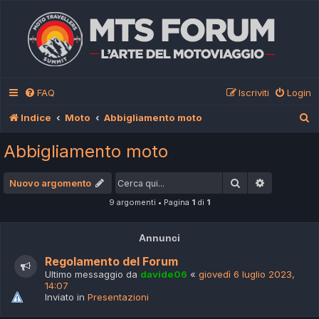
FAQ
Iscriviti
Login
C
Indice
Moto
Abbigliamento moto
e
Abbigliamento moto
r
c
Cerca
Ricerca av
Nuovo argomento
a
9 argomenti • Pagina
1
di
1
Annunci
Regolamento del Forum
Ultimo messaggio da
davide06
«
giovedì 6 luglio 2023,
14:07
Inviato in
Presentazioni