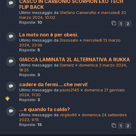
CASCO IN CARBONIO SCORPION EXO TECH
FLIP BACK
Ultimo messaggio da
Stefano Camerotto
«
mercoledì 20
marzo 2024, 10:02
Risposte:
10
1
2
La moto non è per obesi.
Ultimo messaggio da
Disossato
«
mercoledì 13 marzo
2024, 23:39
Risposte:
5
GIACCA LAMINATA 2L ALTERNATIVA A RUKKA
Ultimo messaggio da
Danielz
«
domenica 3 marzo 2024,
18:25
Risposte:
3
cadere da fermi....che nervi!
Ultimo messaggio da
paolo2145
«
domenica 21 gennaio
2024, 11:30
Risposte:
3
...e quando fa caldo?
Ultimo messaggio da
virgilio66
«
domenica 24 settembre
2023, 9:15
Risposte:
15
1
2