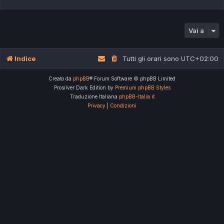
Vai a
Indice
Tutti gli orari sono
UTC+02:00
Creato da
phpBB
® Forum Software © phpBB Limited
Prosilver Dark Edition by
Premium phpBB Styles
Traduzione Italiana
phpBB-Italia.it
Privacy
|
Condizioni