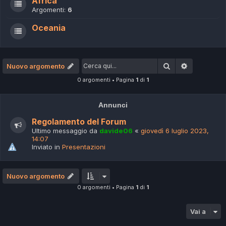
Africa
Argomenti:
6
Oceania
Cerca
Ricerca av
Nuovo argomento
0 argomenti • Pagina
1
di
1
Annunci
Regolamento del Forum
Ultimo messaggio da
davide06
«
giovedì 6 luglio 2023,
14:07
Inviato in
Presentazioni
Nuovo argomento
0 argomenti • Pagina
1
di
1
Vai a