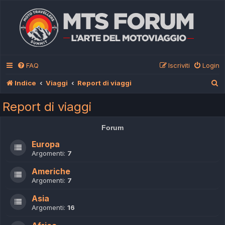
FAQ
Iscriviti
Login
C
Indice
Viaggi
Report di viaggi
e
Report di viaggi
r
c
Forum
a
Europa
Argomenti:
7
Americhe
Argomenti:
7
Asia
Argomenti:
16