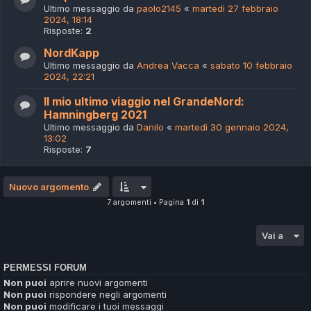
Ultimo messaggio da
paolo2145
«
martedì 27 febbraio
2024, 18:14
Risposte:
2
NordKapp
Ultimo messaggio da
Andrea Vacca
«
sabato 10 febbraio
2024, 22:21
Il mio ultimo viaggio nel GrandeNord:
Hamningberg 2021
Ultimo messaggio da
Danilo
«
martedì 30 gennaio 2024,
13:02
Risposte:
7
Nuovo argomento
7 argomenti • Pagina
1
di
1
Vai a
PERMESSI FORUM
Non puoi
aprire nuovi argomenti
Non puoi
rispondere negli argomenti
Non puoi
modificare i tuoi messaggi