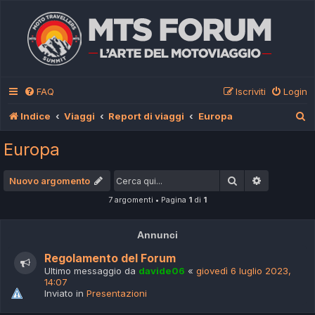
FAQ
Iscriviti
Login
C
Indice
Viaggi
Report di viaggi
Europa
e
Europa
r
c
Cerca
Ricerca av
Nuovo argomento
a
7 argomenti • Pagina
1
di
1
Annunci
Regolamento del Forum
Ultimo messaggio da
davide06
«
giovedì 6 luglio 2023,
14:07
Inviato in
Presentazioni