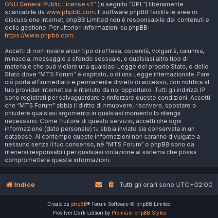
GNU General Public License v2
” (in seguito “GPL”) liberamente
scaricabile da
www.phpbb.com
. Il software phpBB facilita le aree di
discussione internet; phpBB Limited non è responsabile dei contenuti e
della gestione. Per ulteriori informazioni su phpBB:
https://www.phpbb.com
.
Accetti di non inviare alcun tipo di offesa, oscenità, volgarità, calunnia,
minaccia, messaggio a sfondo sessuale, o qualsiasi altro tipo di
materiale che può violare una qualsiasi Legge del proprio Stato, o dello
Stato dove “MTS Forum” è ospitato, o di una Legge internazionale. Fare
ciò porta all’immediato e permanente divieto di accesso, con notifica al
tuo provider Internet se è ritenuto da noi opportuno. Tutti gli indirizzi IP
sono registrati per salvaguardare e rinforzare queste condizioni. Accetti
che “MTS Forum” abbia il diritto di rimuovere, riscrivere, spostare o
chiudere qualsiasi argomento in qualsiasi momento lo ritenga
necessario. Come fruitore di questo servizio, accetti che ogni
informazione (dato personale) tu abbia inviato sia conservata in un
database. Al contempo queste informazioni non saranno divulgate a
nessuno senza il tuo consenso, né “MTS Forum” o phpBB sono da
ritenersi responsabili per qualsiasi violazione al sistema che possa
compromettere queste informazioni.
Indice
Tutti gli orari sono
UTC+02:00
Creato da
phpBB
® Forum Software © phpBB Limited
Prosilver Dark Edition by
Premium phpBB Styles