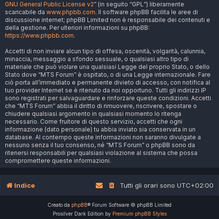
GNU General Public License v2
” (in seguito “GPL”) liberamente
scaricabile da
www.phpbb.com
. Il software phpBB facilita le aree di
discussione internet; phpBB Limited non è responsabile dei contenuti e
della gestione. Per ulteriori informazioni su phpBB:
https://www.phpbb.com
.
Accetti di non inviare alcun tipo di offesa, oscenità, volgarità, calunnia,
minaccia, messaggio a sfondo sessuale, o qualsiasi altro tipo di
materiale che può violare una qualsiasi Legge del proprio Stato, o dello
Stato dove “MTS Forum” è ospitato, o di una Legge internazionale. Fare
ciò porta all’immediato e permanente divieto di accesso, con notifica al
tuo provider Internet se è ritenuto da noi opportuno. Tutti gli indirizzi IP
sono registrati per salvaguardare e rinforzare queste condizioni. Accetti
che “MTS Forum” abbia il diritto di rimuovere, riscrivere, spostare o
chiudere qualsiasi argomento in qualsiasi momento lo ritenga
necessario. Come fruitore di questo servizio, accetti che ogni
informazione (dato personale) tu abbia inviato sia conservata in un
database. Al contempo queste informazioni non saranno divulgate a
nessuno senza il tuo consenso, né “MTS Forum” o phpBB sono da
ritenersi responsabili per qualsiasi violazione al sistema che possa
compromettere queste informazioni.
Indice
Tutti gli orari sono
UTC+02:00
Creato da
phpBB
® Forum Software © phpBB Limited
Prosilver Dark Edition by
Premium phpBB Styles