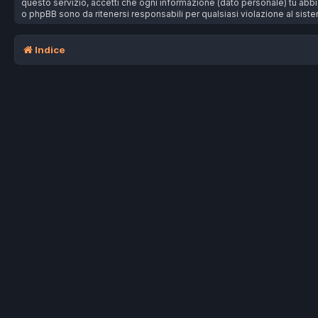
questo servizio, accetti che ogni informazione (dato personale) tu ab
o phpBB sono da ritenersi responsabili per qualsiasi violazione al si
Indice