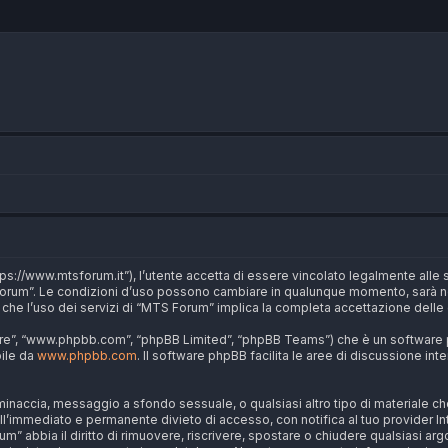
s://www.mtsforum.it”), l’utente accetta di essere vincolato legalmente alle 
TS Forum”. Le condizioni d’uso possono cambiare in qualunque momento, sarà n
che l’uso dei servizi di “MTS Forum” implica la completa accettazione delle 
are”, “www.phpbb.com”, “phpBB Limited”, “phpBB Teams”) che è un software pe
bile da
www.phpbb.com
. Il software phpBB facilita le aree di discussione in
a, minaccia, messaggio a sfondo sessuale, o qualsiasi altro tipo di materiale 
’immediato e permanente divieto di accesso, con notifica al tuo provider Intern
m” abbia il diritto di rimuovere, riscrivere, spostare o chiudere qualsiasi a