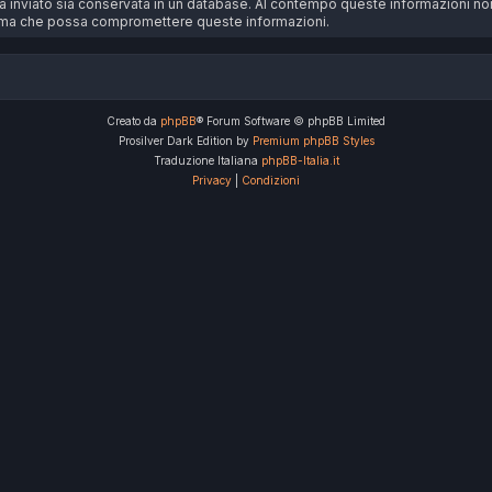
bia inviato sia conservata in un database. Al contempo queste informazioni 
stema che possa compromettere queste informazioni.
Creato da
phpBB
® Forum Software © phpBB Limited
Prosilver Dark Edition by
Premium phpBB Styles
Traduzione Italiana
phpBB-Italia.it
Privacy
|
Condizioni