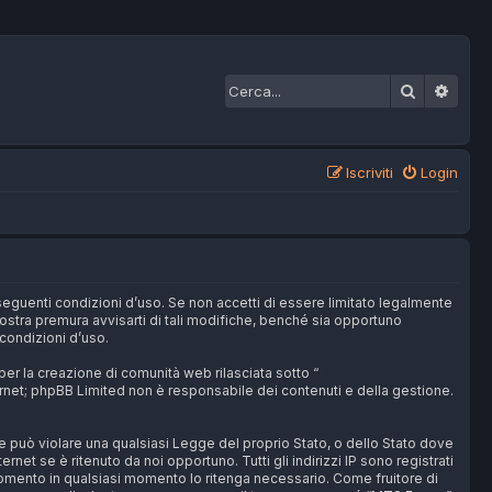
Cerca
Ricer
Iscriviti
Login
seguenti condizioni d’uso. Se non accetti di essere limitato legalmente
ostra premura avvisarti di tali modifiche, benché sia opportuno
condizioni d’uso.
r la creazione di comunità web rilasciata sotto “
ternet; phpBB Limited non è responsabile dei contenuti e della gestione.
che può violare una qualsiasi Legge del proprio Stato, o dello Stato dove
et se è ritenuto da noi opportuno. Tutti gli indirizzi IP sono registrati
rgomento in qualsiasi momento lo ritenga necessario. Come fruitore di