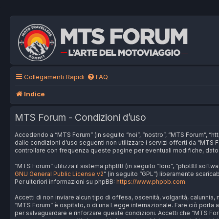
Collegamenti Rapidi
FAQ
Indice
MTS Forum - Condizioni d’uso
Accedendo a “MTS Forum” (in seguito “noi”, “nostro”, “MTS Forum”, “http
dalle condizioni d’uso seguenti non utilizzare i servizi offerti da “M
controllare con frequenza queste pagine per eventuali modifiche, dato 
“MTS Forum” utilizza il sistema phpBB (in seguito “loro”, “phpBB softw
GNU General Public License v2
” (in seguito “GPL”) liberamente scarica
Per ulteriori informazioni su phpBB:
https://www.phpbb.com
.
Accetti di non inviare alcun tipo di offesa, oscenità, volgarità, calunni
“MTS Forum” è ospitato, o di una Legge internazionale. Fare ciò porta all
per salvaguardare e rinforzare queste condizioni. Accetti che “MTS Foru