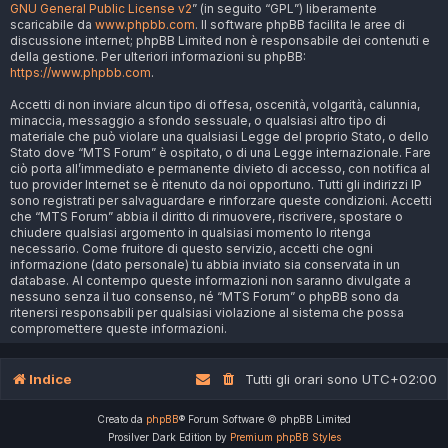
GNU General Public License v2
” (in seguito “GPL”) liberamente
scaricabile da
www.phpbb.com
. Il software phpBB facilita le aree di
discussione internet; phpBB Limited non è responsabile dei contenuti e
della gestione. Per ulteriori informazioni su phpBB:
https://www.phpbb.com
.
Accetti di non inviare alcun tipo di offesa, oscenità, volgarità, calunnia,
minaccia, messaggio a sfondo sessuale, o qualsiasi altro tipo di
materiale che può violare una qualsiasi Legge del proprio Stato, o dello
Stato dove “MTS Forum” è ospitato, o di una Legge internazionale. Fare
ciò porta all’immediato e permanente divieto di accesso, con notifica al
tuo provider Internet se è ritenuto da noi opportuno. Tutti gli indirizzi IP
sono registrati per salvaguardare e rinforzare queste condizioni. Accetti
che “MTS Forum” abbia il diritto di rimuovere, riscrivere, spostare o
chiudere qualsiasi argomento in qualsiasi momento lo ritenga
necessario. Come fruitore di questo servizio, accetti che ogni
informazione (dato personale) tu abbia inviato sia conservata in un
database. Al contempo queste informazioni non saranno divulgate a
nessuno senza il tuo consenso, né “MTS Forum” o phpBB sono da
ritenersi responsabili per qualsiasi violazione al sistema che possa
compromettere queste informazioni.
Indice
Tutti gli orari sono
UTC+02:00
Creato da
phpBB
® Forum Software © phpBB Limited
Prosilver Dark Edition by
Premium phpBB Styles