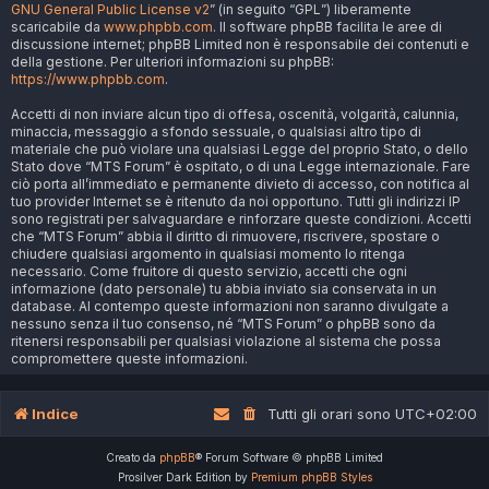
GNU General Public License v2
” (in seguito “GPL”) liberamente
scaricabile da
www.phpbb.com
. Il software phpBB facilita le aree di
discussione internet; phpBB Limited non è responsabile dei contenuti e
della gestione. Per ulteriori informazioni su phpBB:
https://www.phpbb.com
.
Accetti di non inviare alcun tipo di offesa, oscenità, volgarità, calunnia,
minaccia, messaggio a sfondo sessuale, o qualsiasi altro tipo di
materiale che può violare una qualsiasi Legge del proprio Stato, o dello
Stato dove “MTS Forum” è ospitato, o di una Legge internazionale. Fare
ciò porta all’immediato e permanente divieto di accesso, con notifica al
tuo provider Internet se è ritenuto da noi opportuno. Tutti gli indirizzi IP
sono registrati per salvaguardare e rinforzare queste condizioni. Accetti
che “MTS Forum” abbia il diritto di rimuovere, riscrivere, spostare o
chiudere qualsiasi argomento in qualsiasi momento lo ritenga
necessario. Come fruitore di questo servizio, accetti che ogni
informazione (dato personale) tu abbia inviato sia conservata in un
database. Al contempo queste informazioni non saranno divulgate a
nessuno senza il tuo consenso, né “MTS Forum” o phpBB sono da
ritenersi responsabili per qualsiasi violazione al sistema che possa
compromettere queste informazioni.
Indice
Tutti gli orari sono
UTC+02:00
Creato da
phpBB
® Forum Software © phpBB Limited
Prosilver Dark Edition by
Premium phpBB Styles