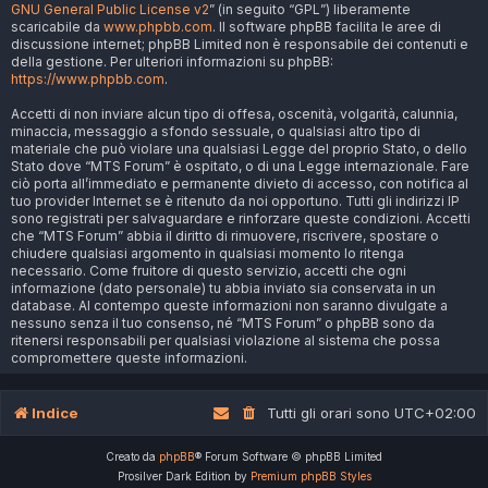
GNU General Public License v2
” (in seguito “GPL”) liberamente
scaricabile da
www.phpbb.com
. Il software phpBB facilita le aree di
discussione internet; phpBB Limited non è responsabile dei contenuti e
della gestione. Per ulteriori informazioni su phpBB:
https://www.phpbb.com
.
Accetti di non inviare alcun tipo di offesa, oscenità, volgarità, calunnia,
minaccia, messaggio a sfondo sessuale, o qualsiasi altro tipo di
materiale che può violare una qualsiasi Legge del proprio Stato, o dello
Stato dove “MTS Forum” è ospitato, o di una Legge internazionale. Fare
ciò porta all’immediato e permanente divieto di accesso, con notifica al
tuo provider Internet se è ritenuto da noi opportuno. Tutti gli indirizzi IP
sono registrati per salvaguardare e rinforzare queste condizioni. Accetti
che “MTS Forum” abbia il diritto di rimuovere, riscrivere, spostare o
chiudere qualsiasi argomento in qualsiasi momento lo ritenga
necessario. Come fruitore di questo servizio, accetti che ogni
informazione (dato personale) tu abbia inviato sia conservata in un
database. Al contempo queste informazioni non saranno divulgate a
nessuno senza il tuo consenso, né “MTS Forum” o phpBB sono da
ritenersi responsabili per qualsiasi violazione al sistema che possa
compromettere queste informazioni.
Indice
Tutti gli orari sono
UTC+02:00
Creato da
phpBB
® Forum Software © phpBB Limited
Prosilver Dark Edition by
Premium phpBB Styles