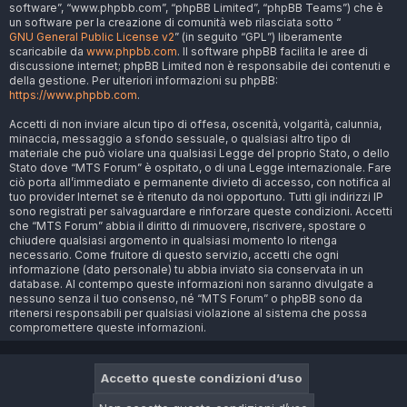
software”, “www.phpbb.com”, “phpBB Limited”, “phpBB Teams”) che è
un software per la creazione di comunità web rilasciata sotto “
GNU General Public License v2
” (in seguito “GPL”) liberamente
scaricabile da
www.phpbb.com
. Il software phpBB facilita le aree di
discussione internet; phpBB Limited non è responsabile dei contenuti e
della gestione. Per ulteriori informazioni su phpBB:
https://www.phpbb.com
.
Accetti di non inviare alcun tipo di offesa, oscenità, volgarità, calunnia,
minaccia, messaggio a sfondo sessuale, o qualsiasi altro tipo di
materiale che può violare una qualsiasi Legge del proprio Stato, o dello
Stato dove “MTS Forum” è ospitato, o di una Legge internazionale. Fare
ciò porta all’immediato e permanente divieto di accesso, con notifica al
tuo provider Internet se è ritenuto da noi opportuno. Tutti gli indirizzi IP
sono registrati per salvaguardare e rinforzare queste condizioni. Accetti
che “MTS Forum” abbia il diritto di rimuovere, riscrivere, spostare o
chiudere qualsiasi argomento in qualsiasi momento lo ritenga
necessario. Come fruitore di questo servizio, accetti che ogni
informazione (dato personale) tu abbia inviato sia conservata in un
database. Al contempo queste informazioni non saranno divulgate a
nessuno senza il tuo consenso, né “MTS Forum” o phpBB sono da
ritenersi responsabili per qualsiasi violazione al sistema che possa
compromettere queste informazioni.