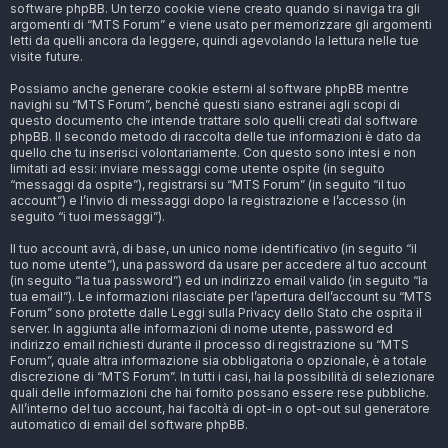
software phpBB. Un terzo cookie viene creato quando si naviga tra gli
argomenti di “MTS Forum” e viene usato per memorizzare gli argomenti
letti da quelli ancora da leggere, quindi agevolando la lettura nelle tue
visite future.
Possiamo anche generare cookie esterni al software phpBB mentre
navighi su “MTS Forum”, benché questi siano estranei agli scopi di
questo documento che intende trattare solo quelli creati dal software
phpBB. Il secondo metodo di raccolta delle tue informazioni è dato da
quello che tu inserisci volontariamente. Con questo sono intesi e non
limitati ad essi: inviare messaggi come utente ospite (in seguito
“messaggi da ospite”), registrarsi su “MTS Forum” (in seguito “il tuo
account”) e l’invio di messaggi dopo la registrazione e l’accesso (in
seguito “i tuoi messaggi”).
Il tuo account avrà, di base, un unico nome identificativo (in seguito “il
tuo nome utente”), una password da usare per accedere al tuo account
(in seguito “la tua password”) ed un indirizzo email valido (in seguito “la
tua email”). Le informazioni rilasciate per l’apertura dell’account su “MTS
Forum” sono protette dalle Leggi sulla Privacy dello Stato che ospita il
server. In aggiunta alle informazioni di nome utente, password ed
indirizzo email richiesti durante il processo di registrazione su “MTS
Forum”, quale altra informazione sia obbligatoria o opzionale, è a totale
discrezione di “MTS Forum”. In tutti i casi, hai la possibilità di selezionare
quali delle informazioni che hai fornito possano essere rese pubbliche.
All’interno del tuo account, hai facoltà di opt-in o opt-out sul generatore
automatico di email del software phpBB.