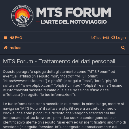
FAQ
Iscriviti
Login
C
Indice
e
MTS Forum - Trattamento dei dati personali
r
Questo paragrafo spiega dettagliatamente come “MTS Forum” ed
c
eventuali affiliati (in seguito “noi”, “nostro”, “MTS Forum”,
a
“https://www.mtsforum.it”) e phpBB (in seguito “essi”, “loro”, “phpBB
software”, “www.phpbb.com”, “phpBB Limited”, “phpBB Teams”) usano
le informazioni raccolte durante qualsiasi sessione d’uso da te
effettuata (in seguito “le tue informazioni”).
Le tue informazioni sono raccolte in due modi. In primo luogo, mentre si
naviga su “MTS Forum” il software phpBB creerà un certo numero di
cookie, che sono piccoli file di testo che vengono scaricati nei file
temporanei del tuo browser. I primi due cookie contengono solo un
identificativo utente (in seguito “user-id”) ed un identificativo anonimo di
sessione (in seguito “session-id”), assegnato automaticamente dal