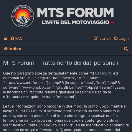
FAQ
Iscriviti
Login
C
Indice
e
MTS Forum - Trattamento dei dati personali
r
Questo paragrafo spiega dettagliatamente come “MTS Forum” ed
c
eventuali affiliati (in seguito “noi”, “nostro”, “MTS Forum”,
a
“https://www.mtsforum.it”) e phpBB (in seguito “essi”, “loro”, “phpBB
software”, “www.phpbb.com”, “phpBB Limited”, “phpBB Teams”) usano
le informazioni raccolte durante qualsiasi sessione d’uso da te
effettuata (in seguito “le tue informazioni”).
Le tue informazioni sono raccolte in due modi. In primo luogo, mentre si
naviga su “MTS Forum” il software phpBB creerà un certo numero di
cookie, che sono piccoli file di testo che vengono scaricati nei file
temporanei del tuo browser. I primi due cookie contengono solo un
identificativo utente (in seguito “user-id”) ed un identificativo anonimo di
sessione (in seguito “session-id”), assegnato automaticamente dal