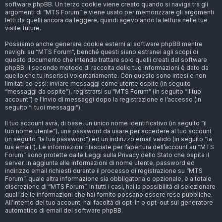
software phpBB. Un terzo cookie viene creato quando si naviga tra gli
argomenti di “MTS Forum” e viene usato per memorizzare gli argomenti
letti da quelli ancora da leggere, quindi agevolando la lettura nelle tue
visite future.
Possiamo anche generare cookie esterni al software phpBB mentre
navighi su “MTS Forum”, benché questi siano estranei agli scopi di
questo documento che intende trattare solo quelli creati dal software
phpBB. Il secondo metodo di raccolta delle tue informazioni è dato da
quello che tu inserisci volontariamente. Con questo sono intesi e non
limitati ad essi: inviare messaggi come utente ospite (in seguito
“messaggi da ospite”), registrarsi su “MTS Forum” (in seguito “il tuo
account”) e l’invio di messaggi dopo la registrazione e l’accesso (in
seguito “i tuoi messaggi”).
Il tuo account avrà, di base, un unico nome identificativo (in seguito “il
tuo nome utente”), una password da usare per accedere al tuo account
(in seguito “la tua password”) ed un indirizzo email valido (in seguito “la
tua email”). Le informazioni rilasciate per l’apertura dell’account su “MTS
Forum” sono protette dalle Leggi sulla Privacy dello Stato che ospita il
server. In aggiunta alle informazioni di nome utente, password ed
indirizzo email richiesti durante il processo di registrazione su “MTS
Forum”, quale altra informazione sia obbligatoria o opzionale, è a totale
discrezione di “MTS Forum”. In tutti i casi, hai la possibilità di selezionare
quali delle informazioni che hai fornito possano essere rese pubbliche.
All’interno del tuo account, hai facoltà di opt-in o opt-out sul generatore
automatico di email del software phpBB.