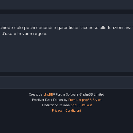
 richiede solo pochi secondi e garantisce l’accesso alle funzioni av
i d’uso e le varie regole.
Creato da
phpBB
® Forum Software © phpBB Limited
Prosilver Dark Edition by
Premium phpBB Styles
Traduzione Italiana
phpBB-Italia.it
Privacy
|
Condizioni