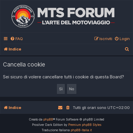
FAQ
Iscriviti
Login
C
Indice
e
Cancella cookie
r
c
Sei sicuro di volere cancellare tutti i cookie di questa Board?
a
Indice
Tutti gli orari sono
UTC+02:00
Creato da
phpBB
® Forum Software © phpBB Limited
Prosilver Dark Edition by
Premium phpBB Styles
Traduzione Italiana
phpBB-Italia.it