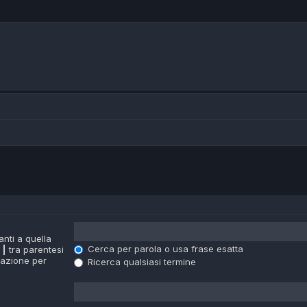
nti a quella
Cerca per parola o usa frase esatta
a
|
tra parentesi
iazione per
Ricerca qualsiasi termine