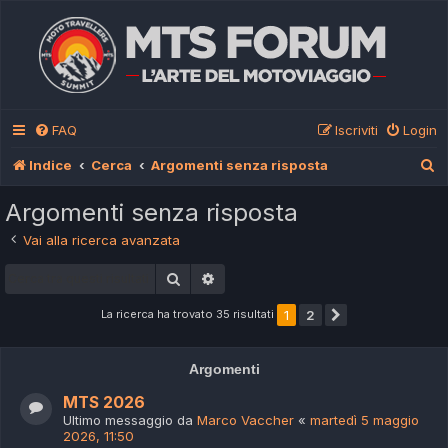
FAQ
Iscriviti
Login
C
Indice
Cerca
Argomenti senza risposta
e
Argomenti senza risposta
r
Vai alla ricerca avanzata
c
Cerca
Ricerca avanzata
a
La ricerca ha trovato 35 risultati
1
2
Prossimo
Argomenti
MTS 2026
Ultimo messaggio da
Marco Vaccher
«
martedì 5 maggio
2026, 11:50