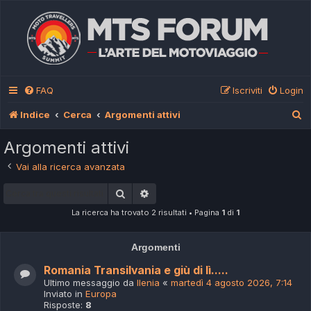
FAQ
Iscriviti
Login
C
Indice
Cerca
Argomenti attivi
e
Argomenti attivi
r
Vai alla ricerca avanzata
c
Cerca
Ricerca avanzata
a
La ricerca ha trovato 2 risultati • Pagina
1
di
1
Argomenti
Romania Transilvania e giù di lì.....
Ultimo messaggio da
Ilenia
«
martedì 4 agosto 2026, 7:14
Inviato in
Europa
Risposte:
8