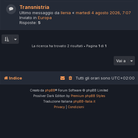
Transnistria
Ultimo messaggio da
Ilenia
«
martedì 4 agosto 2026, 7:07
Inviato in
Europa
Risposte:
5
La ricerca ha trovato 2 risultati • Pagina
1
di
1
Vai a
Indice
Tutti gli orari sono
UTC+02:00
Creato da
phpBB
® Forum Software © phpBB Limited
Prosilver Dark Edition by
Premium phpBB Styles
Traduzione Italiana
phpBB-Italia.it
Privacy
|
Condizioni