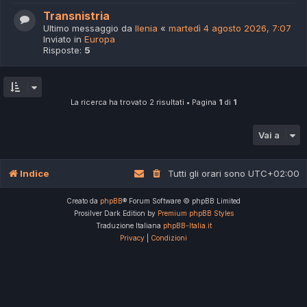
Transnistria
Ultimo messaggio da
Ilenia
«
martedì 4 agosto 2026, 7:07
Inviato in
Europa
Risposte:
5
La ricerca ha trovato 2 risultati • Pagina
1
di
1
Vai a
Indice
Tutti gli orari sono
UTC+02:00
Creato da
phpBB
® Forum Software © phpBB Limited
Prosilver Dark Edition by
Premium phpBB Styles
Traduzione Italiana
phpBB-Italia.it
Privacy
|
Condizioni