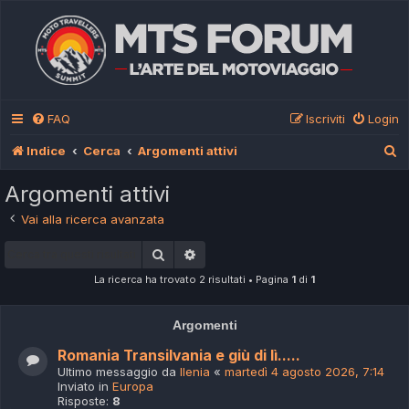
FAQ
Iscriviti
Login
C
Indice
Cerca
Argomenti attivi
e
Argomenti attivi
r
Vai alla ricerca avanzata
c
Cerca
Ricerca avanzata
a
La ricerca ha trovato 2 risultati • Pagina
1
di
1
Argomenti
Romania Transilvania e giù di lì.....
Ultimo messaggio da
Ilenia
«
martedì 4 agosto 2026, 7:14
Inviato in
Europa
Risposte:
8