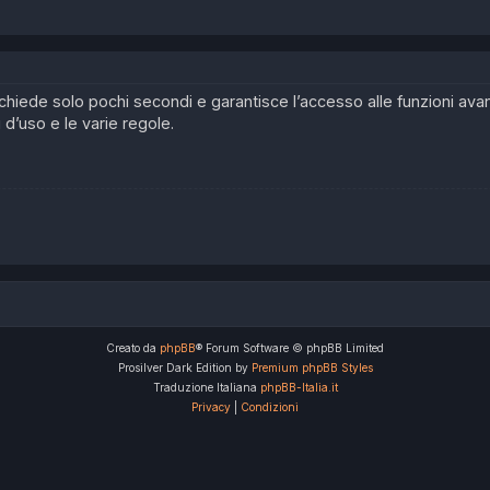
 richiede solo pochi secondi e garantisce l’accesso alle funzioni av
i d’uso e le varie regole.
Creato da
phpBB
® Forum Software © phpBB Limited
Prosilver Dark Edition by
Premium phpBB Styles
Traduzione Italiana
phpBB-Italia.it
Privacy
|
Condizioni