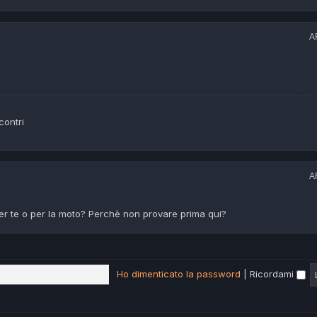
A
contri
A
er te o per la moto? Perchè non provare prima qui?
Ho dimenticato la password
|
Ricordami