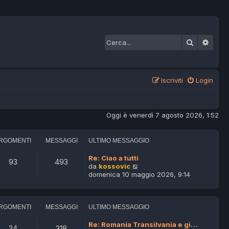
Cerca
Ricer
Iscriviti
Login
Oggi è venerdì 7 agosto 2026, 1:52
RGOMENTI
MESSAGGI
ULTIMO MESSAGGIO
Re: Ciao a tutti
93
493
V
da
kossovic
e
domenica 10 maggio 2026, 9:14
d
i
u
l
RGOMENTI
MESSAGGI
ULTIMO MESSAGGIO
t
i
Re: Romania Transilvania e gi…
34
318