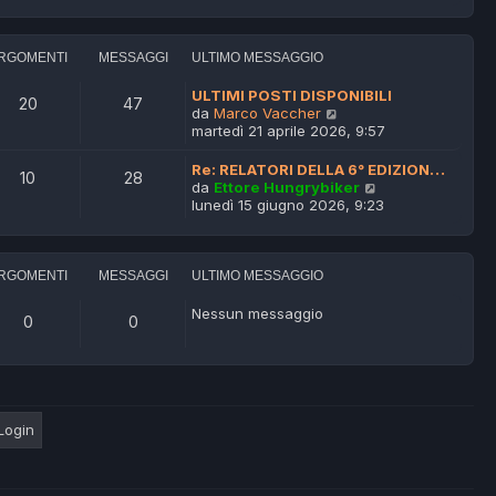
d
g
i
i
g
m
u
i
o
l
RGOMENTI
MESSAGGI
ULTIMO MESSAGGIO
o
m
t
e
i
ULTIMI POSTI DISPONIBILI
20
47
s
m
V
da
Marco Vaccher
s
o
e
martedì 21 aprile 2026, 9:57
a
m
d
g
e
i
Re: RELATORI DELLA 6° EDIZION…
g
10
28
s
u
V
da
Ettore Hungrybiker
i
s
l
e
lunedì 15 giugno 2026, 9:23
o
a
t
d
g
i
i
g
m
u
i
o
l
RGOMENTI
MESSAGGI
ULTIMO MESSAGGIO
o
m
t
e
i
Nessun messaggio
0
0
s
m
s
o
a
m
g
e
g
s
i
s
o
a
g
g
i