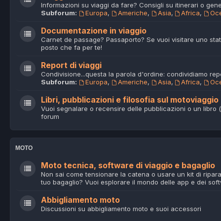
Informazioni su viaggi da fare? Consigli su itinerari o gene
Subforum:
Europa
,
Americhe
,
Asia
,
Africa
,
Oc
Documentazione in viaggio
Carnet de passage? Passaporto? Se vuoi visitare uno stato
posto che fa per te!
Report di viaggi
Condivisione...questa la parola d'ordine: condividiamo repor
Subforum:
Europa
,
Americhe
,
Asia
,
Africa
,
Oc
Libri, pubblicazioni e filosofia sul motoviaggio
Vuoi segnalare o recensire delle pubblicazioni o un libro (
forum
MOTO
Moto tecnica, software di viaggio e bagaglio
Non sai come tensionare la catena o usare un kit di ripar
tuo bagaglio? Vuoi esplorare il mondo delle app e dei sof
Abbigliamento moto
Discussioni su abbigliamento moto e suoi accessori