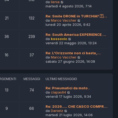
m
V
da
Ilenia
o
e
martedì 4 agosto 2026, 7:14
m
d
e
i
Re: Smile DRONE in TURCHIA? 🇹…
21
132
s
u
V
da
Marco Vaccher
s
l
e
lunedì 20 aprile 2026, 9:42
a
t
d
g
i
i
Re: South America EXPERIENCE …
g
m
36
239
u
V
da
kossovic
i
o
l
e
venerdì 22 maggio 2026, 13:24
o
m
t
d
e
i
i
s
Re: L'Orizzonte non ci basta,…
m
16
37
u
s
V
da
Marco Vaccher
o
l
a
e
sabato 27 giugno 2026, 14:08
m
t
g
d
e
i
g
i
s
m
i
u
s
o
o
l
a
RGOMENTI
MESSAGGI
ULTIMO MESSAGGIO
m
t
g
e
i
g
Re: Pneumatici da moto .
s
13
74
m
i
V
da
clapas64
s
o
o
e
venerdì 17 luglio 2026, 9:34
a
m
d
g
e
i
g
Re: 2026..... CHE CASCO COMPR…
s
9
66
u
i
V
da
Danielz
s
l
o
e
martedì 21 luglio 2026, 14:06
a
t