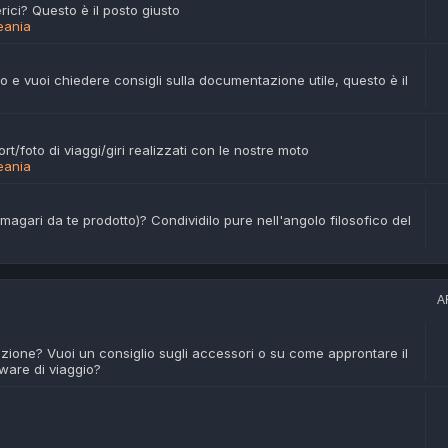
rici? Questo è il posto giusto
eania
 e vuoi chiedere consigli sulla documentazione utile, questo è il
t/foto di viaggi/giri realizzati con le nostre moto
eania
magari da te prodotto)? Condividilo pure nell'angolo filosofico del
A
azione? Vuoi un consiglio sugli accessori o su come approntare il
tware di viaggio?