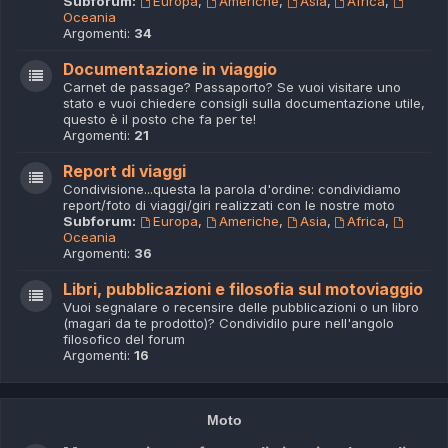
Subforum:
Europa
,
Americhe
,
Asia
,
Africa
,
Oceania
Argomenti:
34
Documentazione in viaggio
Carnet de passage? Passaporto? Se vuoi visitare uno
stato e vuoi chiedere consigli sulla documentazione utile,
questo è il posto che fa per te!
Argomenti:
21
Report di viaggi
Condivisione...questa la parola d'ordine: condividiamo
report/foto di viaggi/giri realizzati con le nostre moto
Subforum:
Europa
,
Americhe
,
Asia
,
Africa
,
Oceania
Argomenti:
36
Libri, pubblicazioni e filosofia sul motoviaggio
Vuoi segnalare o recensire delle pubblicazioni o un libro
(magari da te prodotto)? Condividilo pure nell'angolo
filosofico del forum
Argomenti:
16
Moto