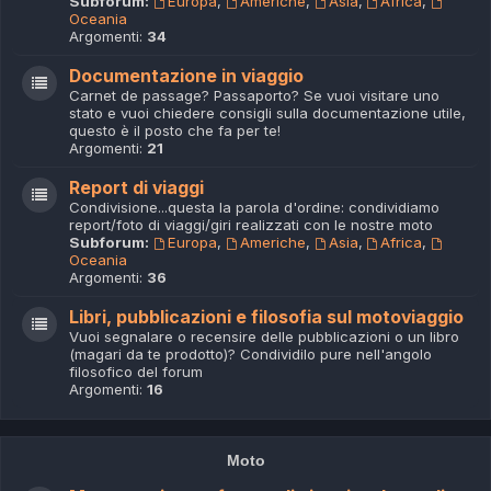
Subforum:
Europa
,
Americhe
,
Asia
,
Africa
,
Oceania
Argomenti:
34
Documentazione in viaggio
Carnet de passage? Passaporto? Se vuoi visitare uno
stato e vuoi chiedere consigli sulla documentazione utile,
questo è il posto che fa per te!
Argomenti:
21
Report di viaggi
Condivisione...questa la parola d'ordine: condividiamo
report/foto di viaggi/giri realizzati con le nostre moto
Subforum:
Europa
,
Americhe
,
Asia
,
Africa
,
Oceania
Argomenti:
36
Libri, pubblicazioni e filosofia sul motoviaggio
Vuoi segnalare o recensire delle pubblicazioni o un libro
(magari da te prodotto)? Condividilo pure nell'angolo
filosofico del forum
Argomenti:
16
Moto